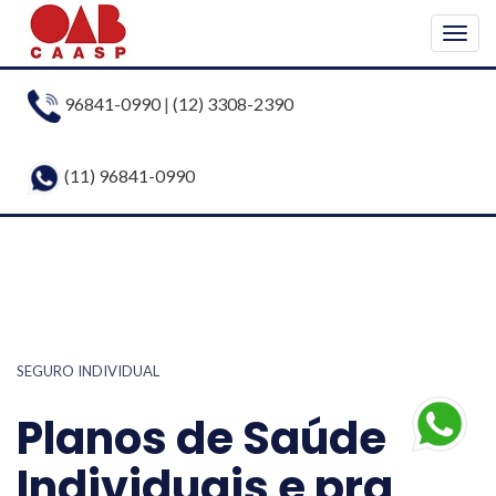
Togg
navig
96841-0990
|
(12) 3308-2390
(11) 96841-0990
SEGURO INDIVIDUAL
Planos de Saúde
Individuais e pra